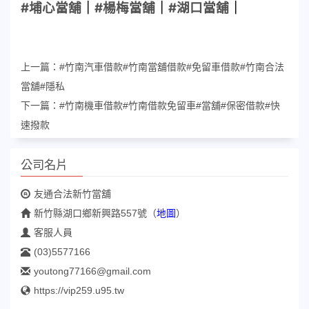
#埔心當舖
｜
#楊梅當舖
｜
#湖口當舖
｜
上一篇：
#竹南汽車借款#竹南當舖借款#免留車借款#竹南合法
當舖#隱私
下一篇：
#竹南機車借款#竹南借款免留車#當舖#保密借款#快
速撥款
公司名片
友通合法新竹當舖
新竹縣湖口鄉新興路557號
（
地圖
）
客服人員
(03)5577166
youtong77166@gmail.com
https://vip259.u95.tw