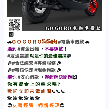
5️⃣
G O G O R O狗狗肉
🚗
#電動車借款
🚗
遇到
#資金困難
，
不要絕望
！
#友通當鋪
就是你的最佳選擇
💯
🎉
#合法經營
#專業服務
🎉
🎉
#審核快速
#現金撥款
🎉
讓你
#安心借款
，
輕鬆解決問題
🙌
你 有 資 金 上 的 需 求 嗎 ?
歡 迎 立 即 來 電 詢 問
📞📞📞
🌺 🌺 🌺 🌺 🌺 🌺
😊
友 善 經 營，通 情 達 理
😊