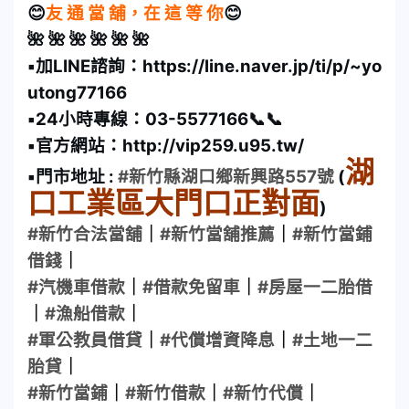
😊
友 通 當 舖，在 這 等 你
😊
🌺 🌺 🌺 🌺 🌺 🌺
▪️加LINE諮詢：https://line.naver.jp/ti/p/~yo
utong77166
▪️24小時專線：03-5577166📞📞
▪️官方網站：http://vip259.u95.tw/
湖
▪️門市地址 :
#新竹縣湖口鄉新興路557號
(
口工業區大門口正對面
)
#新竹合法當舖
｜
#新竹當舖推薦
｜
#新竹當鋪
借錢
｜
#汽機車借款
｜
#借款免留車
｜
#房屋一二胎借
｜
#漁船借款
｜
#軍公教員借貸
｜
#代償增資降息
｜
#土地一二
胎貸
｜
#新竹當鋪
｜
#新竹借款
｜
#新竹代償
｜